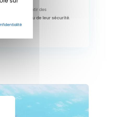
ôle sur
Dielen peut garantir des
 contrôle accru de leur sécurité
.
nfidentialité