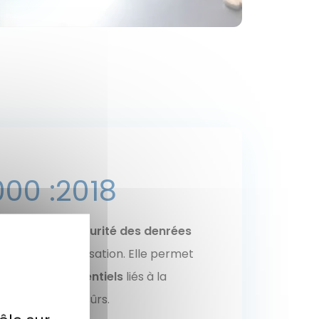
000 :2018
ement de la s
écurité des denrées
ionale de normalisation. Elle permet
les dangers potentiels
liés à la
e des produits sûrs.