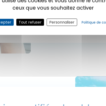
e utilise des cookies et vous donne le contr
ceux que vous souhaitez activer
Grâce à sa certification ISO 22000 :2018, le Laboratoire 
compléments alimentaires de haute qualité ainsi qu’un
cepter
Tout refuser
Personnaliser
Politique de co