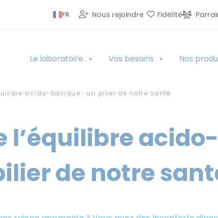
Nous rejoindre
Fidélité
Parra
FR
Le laboratoire
Vos besoins
Nos produ
ilibre acido-basique : un pilier de notre santé
l’équilibre acido-
pilier de notre sant
ns raison apparente ? Vous avez des inconforts digesti