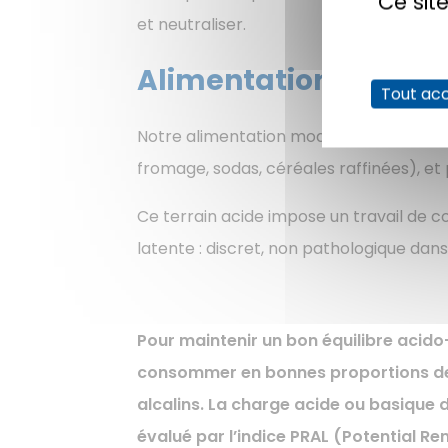
Ce sit
et neutraliser.
Alimentation et acidi
Tout ac
Notre alimentation moderne est souvent 
fromage, sodas, céréales raffinées), et 
Ce terrain acide impose un travail de c
latente : discret, non pathologique dans 
Pour maintenir un bon équilibre acido-
consommer en bonnes proportions de
alcalins. La charge acide ou basique 
évalué par l’indice PRAL (Potential Re