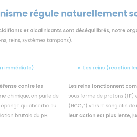
isme régule naturellement so
idifiants et alcalinisants sont déséquilibrés, notre 
s, reins, systèmes tampons).
on immédiate)
Les reins (réaction l
défense contre les
Les reins fonctionnent com
sme chimique, on parle de
sous forme de protons (H⁺)
 éponge qui absorbe ou
(HCO₃⁻) vers le sang afin de
iation brutale du pH.
leur action est plus lente,
ju