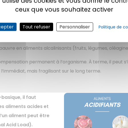
e utilise des cookies et vous donne le contr
ceux que vous souhaitez activer
té : tout est une question d’équ
cepter
Tout refuser
Personnaliser
Politique de co
déséquilibrée : trop riche en produits acidifiants et ali
pauvre en aliments alcalinisants (fruits, légumes, oléagi
ompensation permanent à l’organisme. À terme, il peut s’
l’immédiat, mais fragilisant sur le long terme.
basique, il faut
s aliments acides et
d’un aliment peut être
nal Acid Load).