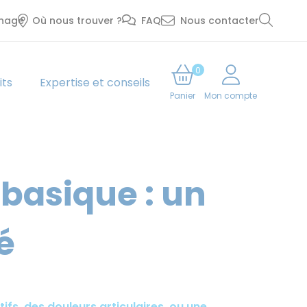
inage
Où nous trouver ?
FAQ
Nous contacter
0
its
Expertise et conseils
Panier
Mon compte
basique : un
é
fs, des douleurs articulaires, ou une