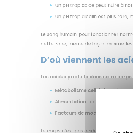
Un pH trop acide peut nuire à not
Un pH trop alcalin est plus rare,
Le sang humain, pour fonctionner norm
cette zone, même de façon minime, les
D’où viennent les ac
Les acides produits dans notre corps o
Métabolisme cellulaire :
chaque t
Alimentation :
certains aliments l
Facteurs de mode de vie :
stress
Le corps n’est pas acide “par nature”, ma