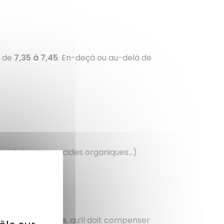
r de
7,35 à 7,45
. En-deçà ou au-delà de
cide lactique, acides organiques…)
ndice PRAL)
tion inefficace…
ductions acides
, qu’il doit compenser