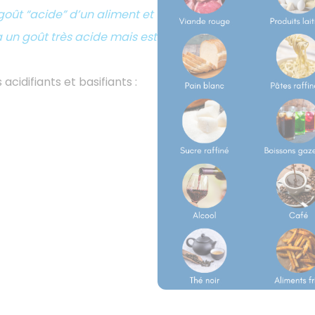
 goût “acide” d’un aliment et
n a un goût très acide mais est
acidifiants et basifiants :