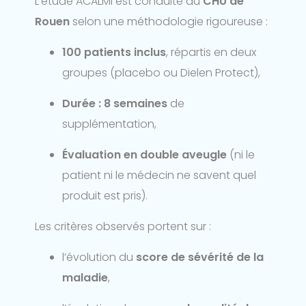
L’étude ACALMI est conduite au
CHU de
Rouen
selon une méthodologie rigoureuse :
100 patients inclus
, répartis en deux
groupes (placebo ou Dielen Protect),
Durée : 8 semaines
de
supplémentation,
Évaluation en double aveugle
(ni le
patient ni le médecin ne savent quel
produit est pris).
Les critères observés portent sur :
l’évolution du
score de sévérité de la
maladie
,