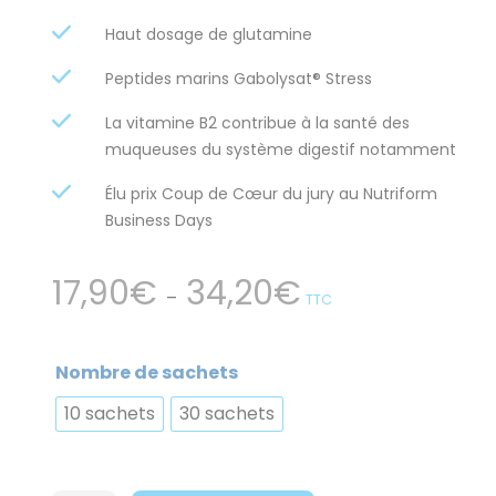
Haut dosage de glutamine
Peptides marins Gabolysat® Stress
La vitamine B2 contribue à la santé des
muqueuses du système digestif notamment
Élu prix Coup de Cœur du jury au Nutriform
Business Days
Plage
17,90
€
34,20
€
–
TTC
de
prix :
17,90€
Nombre de sachets
à
10 sachets
30 sachets
34,20€