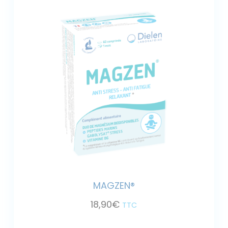
Anti-stress*
Anti-fatigue*
Relaxant*
Duo de magnésium biodisponible
18,90
€
TTC
MAGZEN®
18,90
€
TTC