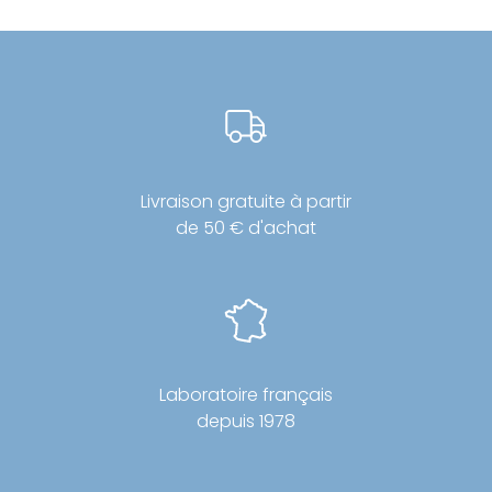
33,20€
Les
options
peuvent
être
choisies
sur
la
page
Livraison gratuite à partir
du
de 50 € d'achat
produit
Laboratoire français
depuis 1978