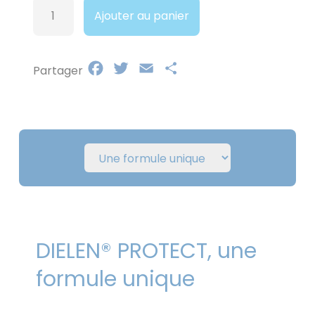
quantité
Ajouter au panier
de
DIELEN®
PROTECT
Facebook
Twitter
Email
Partager
Partager
DIELEN® PROTECT, une
formule unique